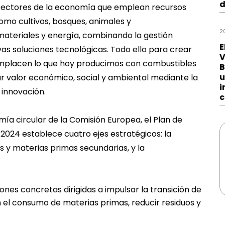
d
sectores de la economía que emplean recursos
como cultivos, bosques, animales y
2
ateriales y energía, combinando la gestión
E
vas soluciones tecnológicas. Todo ello para crear
V
mplacen lo que hoy producimos con combustibles
B
u
ar valor económico, social y ambiental mediante la
i
 innovación.
c
ía circular de la Comisión Europea, el Plan de
2024 establece cuatro ejes estratégicos: la
s y materias primas secundarias, y la
iones concretas dirigidas a impulsar la transición de
 el consumo de materias primas, reducir residuos y