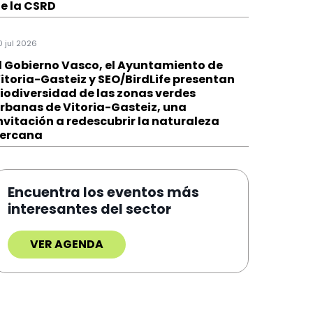
e la CSRD
0 jul 2026
l Gobierno Vasco, el Ayuntamiento de
itoria-Gasteiz y SEO/BirdLife presentan
iodiversidad de las zonas verdes
rbanas de Vitoria-Gasteiz, una
nvitación a redescubrir la naturaleza
ercana
Encuentra los eventos más
interesantes del sector
VER AGENDA