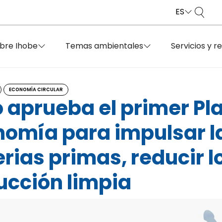
ES
bre Ihobe
Temas ambientales
Servicios y r
ECONOMÍA CIRCULAR
o aprueba el primer P
nomía para impulsar la
ias primas, reducir lo
ucción limpia