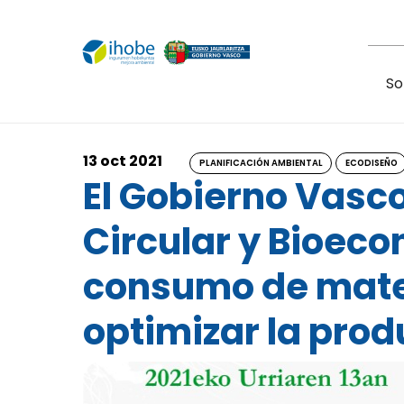
Pasar al contenido principal
So
13 oct 2021
PLANIFICACIÓN AMBIENTAL
ECODISEÑO
El Gobierno Vasc
Circular y Bioeco
consumo de mater
optimizar la prod