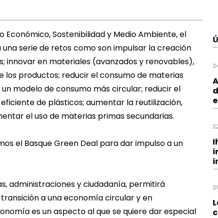
 Económico, Sostenibilidad y Medio Ambiente, el
Ú
una serie de retos como son impulsar la creación
; innovar en materiales (avanzados y renovables),
2
de los productos; reducir el consumo de materias
A
 un modelo de consumo más circular; reducir el
d
e
ficiente de plásticos; aumentar la reutilización,
ementar el uso de materias primas secundarias.
2
I
amos el Basque Green Deal para dar impulso a un
i
i
s, administraciones y ciudadanía, permitirá
2
 transición a una economía circular y en
L
onomía es un aspecto al que se quiere dar especial
c