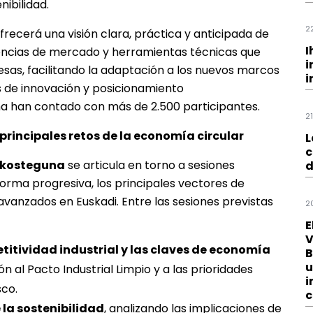
ibilidad.
2
recerá una visión clara, práctica y anticipada de
I
dencias de mercado y herramientas técnicas que
i
sas, facilitando la adaptación a los nuevos marcos
i
s de innovación y posicionamiento
na han contado con más de 2.500 participantes.
2
principales retos de la economía circular
L
c
 Ekosteguna
se articula en torno a sesiones
d
orma progresiva, los principales vectores de
 avanzados en Euskadi. Entre las sesiones previstas
2
E
V
itividad industrial y las claves de economía
B
u
n al Pacto Industrial Limpio y a las prioridades
i
sco.
c
 la sostenibilidad
, analizando las implicaciones de