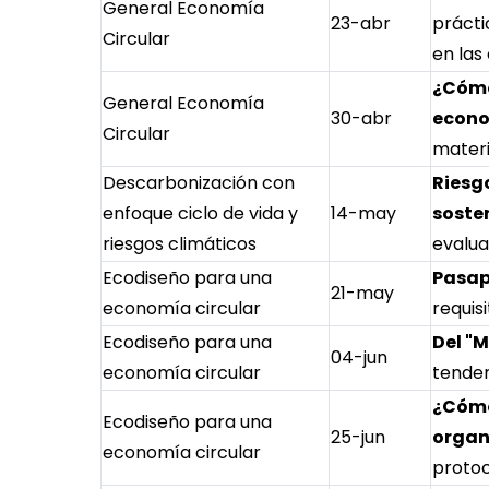
General Economía
23-abr
prácti
Circular
en las
¿Cómo
General Economía
30-abr
econo
Circular
materi
Descarbonización con
Riesg
enfoque ciclo de vida y
14-may
sosten
riesgos climáticos
evalua
Ecodiseño para una
Pasap
21-may
economía circular
requisi
Ecodiseño para una
Del "
04-jun
economía circular
tenden
¿Cómo
Ecodiseño para una
25-jun
organ
economía circular
protoc