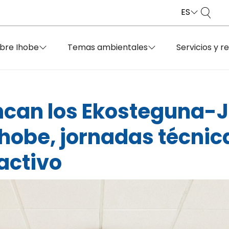
ES
bre Ihobe
Temas ambientales
Servicios y r
rancan los Ekosteguna-
Ihobe, jornadas técnic
activo