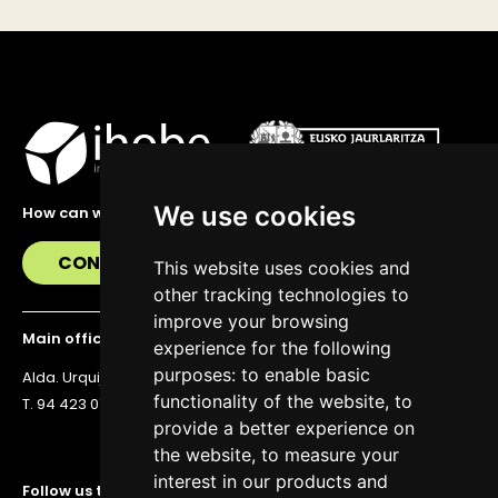
We use cookies
How can we help you?
CONTACT US
This website uses cookies and
other tracking technologies to
improve your browsing
Main office
experience for the following
purposes:
to enable basic
Alda. Urquijo 36, 6th floor, 48011 Bilbao
functionality of the website
,
to
T. 94 423 07 43
provide a better experience on
the website
,
to measure your
interest in our products and
Follow us to stay up to date