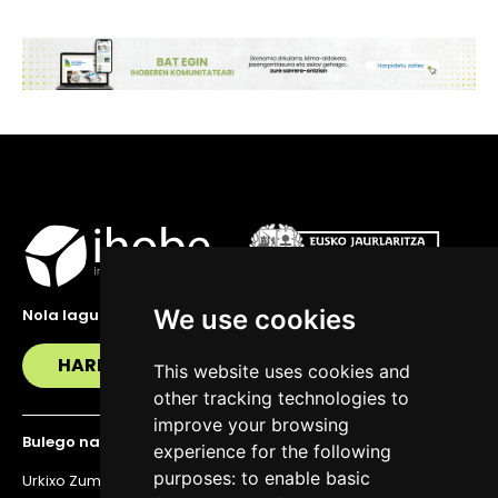
We use cookies
Nola lagundu zaitzakegu?
HARREMANETAN JARRI
This website uses cookies and
other tracking technologies to
improve your browsing
Bulego nagusia
experience for the following
purposes:
to enable basic
Urkixo Zumarkalea 36, 6. solairua, 48011 Bilbo