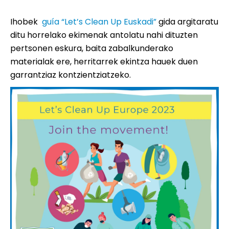
Ihobek
guía “Let’s Clean Up Euskadi”
gida argitaratu
ditu horrelako ekimenak antolatu nahi dituzten
pertsonen eskura, baita zabalkunderako
materialak ere, herritarrek ekintza hauek duen
garrantziaz kontzientziatzeko.