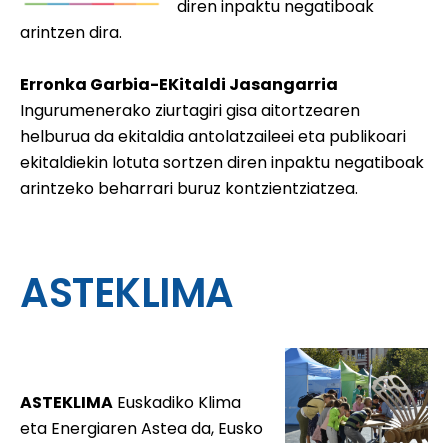
diren inpaktu negatiboak
arintzen dira.
Erronka Garbia-EKitaldi Jasangarria
Ingurumenerako ziurtagiri gisa aitortzearen
helburua da ekitaldia antolatzaileei eta publikoari
ekitaldiekin lotuta sortzen diren inpaktu negatiboak
arintzeko beharrari buruz kontzientziatzea.
ASTEKLIMA
ASTEKLIMA
Euskadiko Klima
eta Energiaren Astea da, Eusko