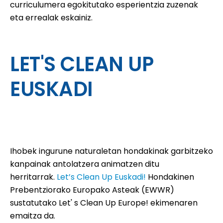
curriculumera egokitutako esperientzia zuzenak
eta errealak eskainiz.
LET'S CLEAN UP
EUSKADI
Ihobek ingurune naturaletan hondakinak garbitzeko
kanpainak antolatzera animatzen ditu
herritarrak.
Let’s Clean Up Euskadi!
Hondakinen
Prebentziorako Europako Asteak (EWWR)
sustatutako Let' s Clean Up Europe! ekimenaren
emaitza da.