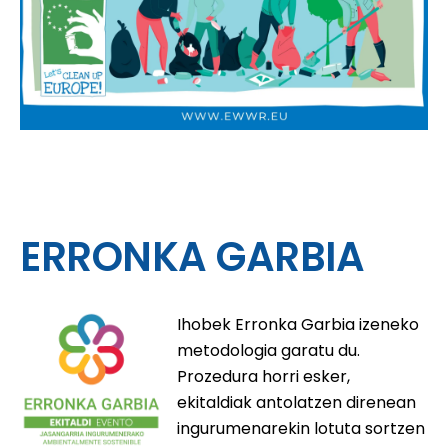
ERRONKA GARBIA
Ihobek Erronka Garbia izeneko
metodologia garatu du.
Prozedura horri esker,
ekitaldiak antolatzen direnean
ingurumenarekin lotuta sortzen