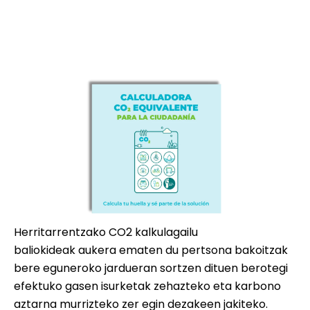
Herritarrentzako CO2 kalkulagailu
baliokideak aukera ematen du pertsona bakoitzak
bere eguneroko jardueran sortzen dituen berotegi
efektuko gasen isurketak zehazteko eta karbono
aztarna murrizteko zer egin dezakeen jakiteko.