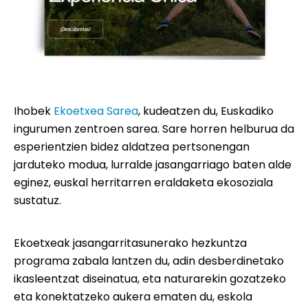
Ihobek
Ekoetxea Sarea
,
kudeatzen du, Euskadiko
ingurumen zentroen sarea. Sare horren helburua da
esperientzien bidez aldatzea pertsonengan
jarduteko modua, lurralde jasangarriago baten alde
eginez, euskal herritarren eraldaketa ekosoziala
sustatuz.
Ekoetxeak jasangarritasunerako hezkuntza
programa zabala lantzen du, adin desberdinetako
ikasleentzat diseinatua, eta naturarekin gozatzeko
eta konektatzeko aukera ematen du, eskola