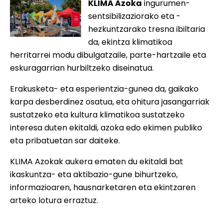
KLIMA Azoka
ingurumen-
sentsibilizaziorako eta -
hezkuntzarako tresna ibiltaria
da, ekintza klimatikoa
herritarrei modu dibulgatzaile, parte-hartzaile eta
eskuragarrian hurbiltzeko diseinatua.
Erakusketa- eta esperientzia-gunea da, gaikako
karpa desberdinez osatua, eta ohitura jasangarriak
sustatzeko eta kultura klimatikoa sustatzeko
interesa duten ekitaldi, azoka edo ekimen publiko
eta pribatuetan sar daiteke.
KLIMA Azokak aukera ematen du ekitaldi bat
ikaskuntza- eta aktibazio-gune bihurtzeko,
informazioaren, hausnarketaren eta ekintzaren
arteko lotura erraztuz.