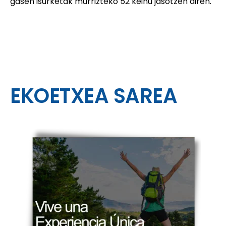
gasen isurketak murrizteko 52 keinu jasotzen diren.
EKOETXEA SAREA