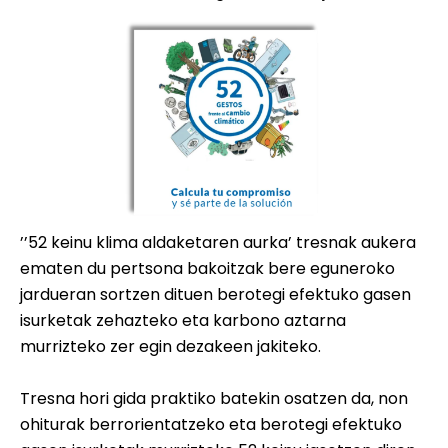
’’52 keinu klima aldaketaren aurka’ tresnak aukera
ematen du pertsona bakoitzak bere eguneroko
jardueran sortzen dituen berotegi efektuko gasen
isurketak zehazteko eta karbono aztarna
murrizteko zer egin dezakeen jakiteko.
Tresna hori gida praktiko batekin osatzen da, non
ohiturak berrorientatzeko eta berotegi efektuko