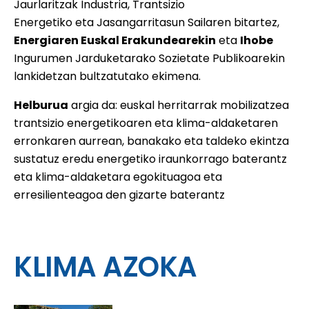
Jaurlaritzak Industria, Trantsizio
Energetiko eta Jasangarritasun Sailaren bitartez,
Energiaren Euskal Erakundearekin
eta
Ihobe
Ingurumen Jarduketarako Sozietate Publikoarekin
lankidetzan bultzatutako ekimena.
Helburua
argia da: euskal herritarrak mobilizatzea
trantsizio energetikoaren eta klima-aldaketaren
erronkaren aurrean, banakako eta taldeko ekintza
sustatuz eredu energetiko iraunkorrago baterantz
eta klima-aldaketara egokituagoa eta
erresilienteagoa den gizarte baterantz
KLIMA AZOKA