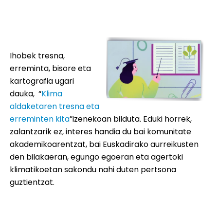
Ihobek tresna,
erreminta, bisore eta
kartografia ugari
dauka, “
Klima
aldaketaren tresna eta
erreminten kita
”izenekoan bilduta. Eduki horrek,
zalantzarik ez, interes handia du bai komunitate
akademikoarentzat, bai Euskadirako aurreikusten
den bilakaeran, egungo egoeran eta agertoki
klimatikoetan sakondu nahi duten pertsona
guztientzat.