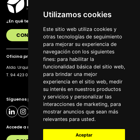
Utilizamos cookies
¿En qué te podemos ayudar?
Este sitio web utiliza cookies y
CONTÁCTANOS
otras tecnologías de seguimiento
para mejorar su experiencia de
navegación con los siguientes
Oficina principal
fines:
para habilitar la
funcionalidad básica del sitio web
,
Alda. Urquijo 36, 6ª planta, 48011 Bilbao
para brindar una mejor
T. 94 423 07 43
experiencia en el sitio web
,
medir
su interés en nuestros productos
y servicios y personalizar las
Síguenos para estar al día
interacciones de marketing
,
para
mostrar anuncios que sean más
relevantes para usted
.
Accede a nuestra newsletter
Aceptar