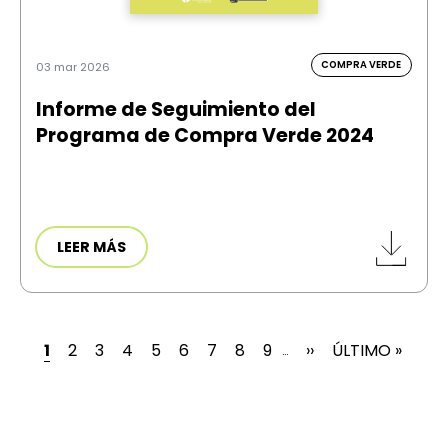
COMPRA VERDE
03 mar 2026
Informe de Seguimiento del
Programa de Compra Verde 2024
LEER MÁS
PÁGINA ACTUAL
PÁGINA
PÁGINA
PÁGINA
PÁGINA
PÁGINA
PÁGINA
PÁGINA
PÁGINA
SIGUIENTE PÁGIN
ÚLTIMA PÁGIN
1
2
3
4
5
6
7
8
9
››
ÚLTIMO »
…