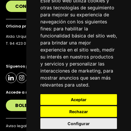
Este sitio web utiliza cookies y
CONTÁCTANOS
otras tecnologías de seguimiento
para mejorar su experiencia de
navegación con los siguientes
Oficina principal
fines:
para habilitar la
funcionalidad básica del sitio web
,
Alda. Urquijo 36, 6ª planta, 48011 Bilbao
para brindar una mejor
T. 94 423 07 43
experiencia en el sitio web
,
medir
su interés en nuestros productos
y servicios y personalizar las
Síguenos para estar al día
interacciones de marketing
,
para
mostrar anuncios que sean más
relevantes para usted
.
Accede a nuestra newsletter
Aceptar
BOLETÍN
Rechazar
Configurar
Aviso legal
Política de privacidad