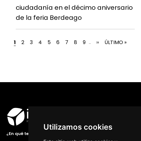
ciudadanía en el décimo aniversario
de la feria Berdeago
PÁGINA ACTUAL
PÁGINA
PÁGINA
PÁGINA
PÁGINA
PÁGINA
PÁGINA
PÁGINA
PÁGINA
SIGUIENTE PÁGIN
ÚLTIMA PÁGIN
1
2
3
4
5
6
7
8
9
››
ÚLTIMO »
…
Utilizamos cookies
¿En qué te podemos ayudar?