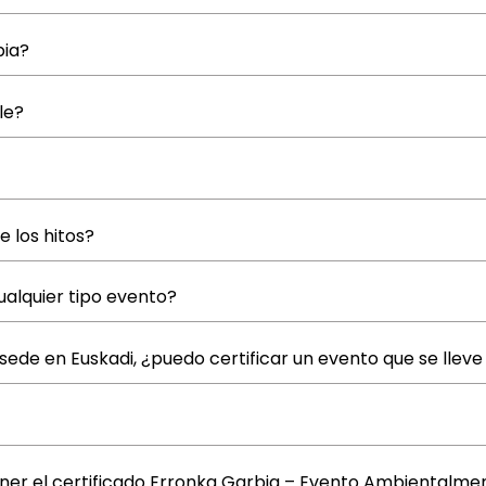
bia?
le?
e los hitos?
ualquier tipo evento?
sede en Euskadi, ¿puedo certificar un evento que se llev
ener el certificado Erronka Garbia – Evento Ambientalme