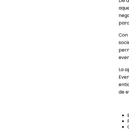
De a
aque
nega
para
Con 
soci
perm
even
La a
Even
enti
de e