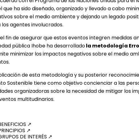
cuerdo con el
Programa de las Naciones Unidas para el
l que ha sido diseñado, organizado y llevado a cabo min
tivos sobre el medio ambiente y dejando un legado posit
 los agentes involucrados.
el fin de asegurar que estos eventos integren medidas am
edad pública Ihobe ha desarrollado
la metodología Err
ite minimizar los impactos negativos sobre el medio amb
tos.
plicación de esta metodología y su posterior reconocimie
to Sostenible tiene como objetivo concienciar a las perso
dades organizadoras sobre la necesidad de mitigar los im
ventos multitudinarios.
BENEFICIOS
↗
PRINCIPIOS
↗
GRUPOS DE INTERÉS
↗