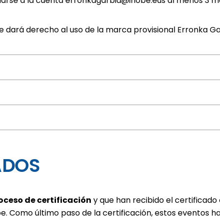
iarse a la cuenta
erronkagarbia@ihobe.eus
al menos 3 me
obe dará derecho al uso de la marca provisional Erronka Ga
ADOS
oceso de certificación
y que han recibido el certificado
. Como último paso de la certificación, estos eventos 