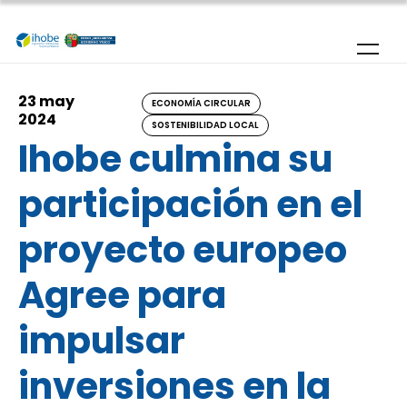
Pasar al contenido principal
23 may
ECONOMÍA CIRCULAR
2024
SOSTENIBILIDAD LOCAL
Ihobe culmina su
participación en el
proyecto europeo
Agree para
impulsar
inversiones en la