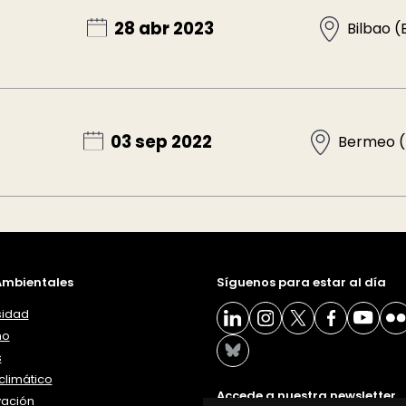
28 abr 2023
Bilbao (
03 sep 2022
Bermeo (
mbientales
Síguenos para estar al día
sidad
ño
s
limático
Accede a nuestra newsletter
vación