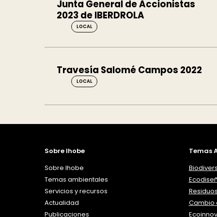
Junta General de Accionistas
2023 de IBERDROLA
LOCAL
Travesía Salomé Campos 2022
LOCAL
Sobre Ihobe
Temas A
Sobre Ihobe
Biodiver
Temas ambientales
Ecodise
Servicios y recursos
Residuo
Actualidad
Cambio c
Publicaciones
Ecoinno