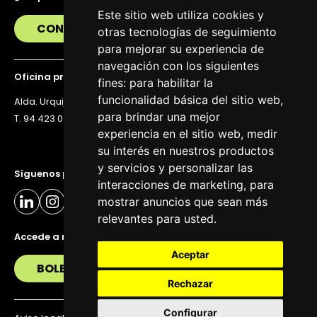
Este sitio web utiliza cookies y
CONTÁCTANOS
otras tecnologías de seguimiento
para mejorar su experiencia de
navegación con los siguientes
Oficina principal
fines:
para habilitar la
funcionalidad básica del sitio web
,
Alda. Urquijo 36, 6ª planta, 48011 Bilbao
para brindar una mejor
T. 94 423 07 43
experiencia en el sitio web
,
medir
su interés en nuestros productos
y servicios y personalizar las
Síguenos para estar al día
interacciones de marketing
,
para
mostrar anuncios que sean más
relevantes para usted
.
Accede a nuestra newsletter
Aceptar
BOLETÍN
Rechazar
Configurar