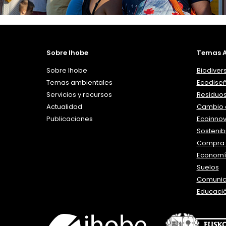
Sobre Ihobe
Temas A
Sobre Ihobe
Biodiver
Temas ambientales
Ecodise
Servicios y recursos
Residuo
Actualidad
Cambio c
Publicaciones
Ecoinno
Sostenibi
Compra 
Economía
Suelos
Comunic
Educaci