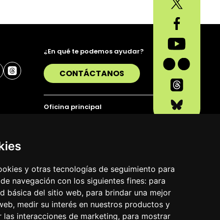
¿En qué te podemos ayudar?
CONTÁCTANOS
Oficina principal
Alda. Urquijo 36, 6ª planta, 48011 Bilbao
T. 94 423 07 43
kies
cookies y otras tecnologías de seguimiento para
 de navegación con los siguientes fines:
para
ad básica del sitio web
,
para brindar una mejor
 web
,
medir su interés en nuestros productos y
r las interacciones de marketing
,
para mostrar