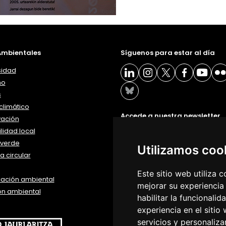
mbientales
Síguenos para estar al día
sidad
ño
s
limático
Accede a nuestra newsletter
vación
lidad local
BOLETÍN
verde
Utilizamos coo
 circular
Este sitio web utiliza 
ación ambiental
mejorar su experiencia
ón ambiental
habilitar la funcionalid
experiencia en el sitio
servicios y personaliza