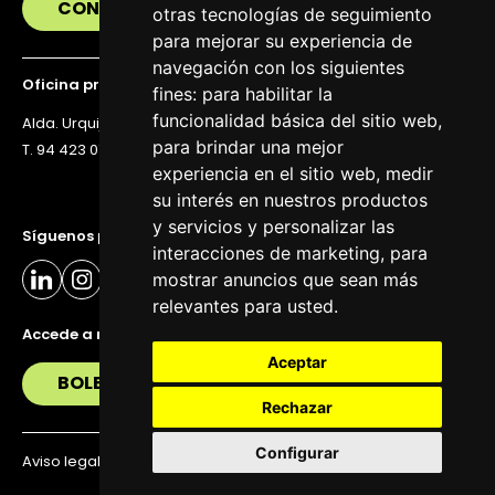
CONTÁCTANOS
otras tecnologías de seguimiento
para mejorar su experiencia de
navegación con los siguientes
Oficina principal
fines:
para habilitar la
funcionalidad básica del sitio web
,
Alda. Urquijo 36, 6ª planta, 48011 Bilbao
para brindar una mejor
T. 94 423 07 43
experiencia en el sitio web
,
medir
su interés en nuestros productos
y servicios y personalizar las
Síguenos para estar al día
interacciones de marketing
,
para
mostrar anuncios que sean más
relevantes para usted
.
Accede a nuestra newsletter
Aceptar
BOLETÍN
Rechazar
Configurar
Aviso legal
Política de privacidad