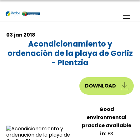
Skip to main content
03 jan 2018
Acondicionamiento y
ordenación de la playa de Gorliz
- Plentzia
DOWNLOAD
Good
environmental
practice available
in:
ES