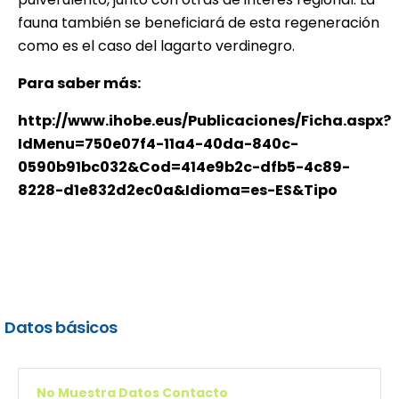
fauna también se beneficiará de esta regeneración
como es el caso del lagarto verdinegro.
Para saber más:
http://www.ihobe.eus/Publicaciones/Ficha.aspx?
IdMenu=750e07f4-11a4-40da-840c-
0590b91bc032&Cod=414e9b2c-dfb5-4c89-
8228-d1e832d2ec0a&Idioma=es-ES&Tipo
Datos básicos
No Muestra Datos Contacto