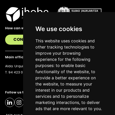
We use cookies
How can we help you?
CONTACT US
This website uses cookies and
other tracking technologies to
improve your browsing
Main office
experience for the following
purposes:
to enable basic
Alda. Urquijo 36, 6th floor, 48011 Bilbao
functionality of the website
,
to
T. 94 423 07 43
provide a better experience on
the website
,
to measure your
interest in our products and
Follow us to stay up to date
services and to personalize
marketing interactions
,
to deliver
ads that are more relevant to you
.