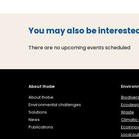
You may also be interested
There are no upcoming events scheduled
About Ihobe
Environ
About Ihobe
Biodivers
Environmental challenges
Ecodesi
Solutions
Waste
News
Climatic
Publications
Ecoinnov
Local pub