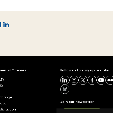
 in
mental Themes
Follow us to stay up to date
ity
gn
 change
Join our newsletter
ation
lic action
NEWSLETTER