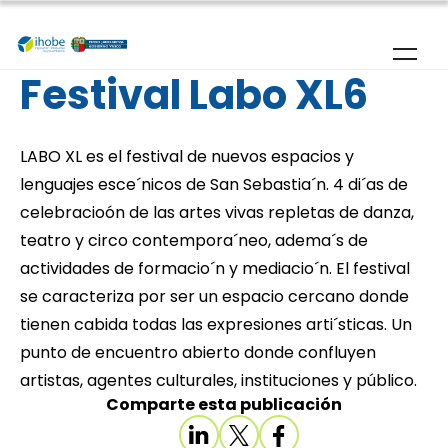
Skip to main content
Festival Labo XL6
LABO XL es el festival de nuevos espacios y
lenguajes esce´nicos de San Sebastia´n. 4 di´as de
celebracioón de las artes vivas repletas de danza,
teatro y circo contempora´neo, adema´s de
actividades de formacio´n y mediacio´n. El festival
se caracteriza por ser un espacio cercano donde
tienen cabida todas las expresiones arti´sticas. Un
punto de encuentro abierto donde confluyen
artistas, agentes culturales, instituciones y público.
Comparte esta publicación