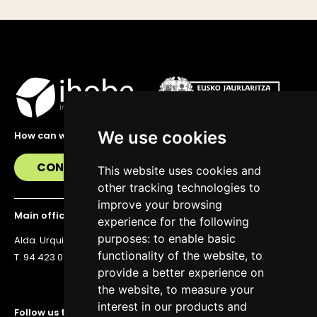
We use cookies
How can we help you?
CONTACT US
This website uses cookies and
other tracking technologies to
improve your browsing
Main office
experience for the following
purposes:
to enable basic
Alda. Urquijo 36, 6th floor, 48011 Bilbao
functionality of the website
,
to
T. 94 423 07 43
provide a better experience on
the website
,
to measure your
interest in our products and
Follow us to stay up to date