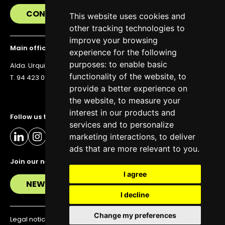
CONTACT US
This website uses cookies and
other tracking technologies to
improve your browsing
Main office
experience for the following
purposes:
to enable basic
Alda. Urquijo 36, 6th floor, 48011 Bilbao
functionality of the website
,
to
T. 94 423 07 43
provide a better experience on
the website
,
to measure your
interest in our products and
Follow us to stay up to date
services and to personalize
marketing interactions
,
to deliver
ads that are more relevant to you
.
Join our newsletter
I agree
NEWSLETTER
I decline
Change my preferences
Legal notice
Privacy policy