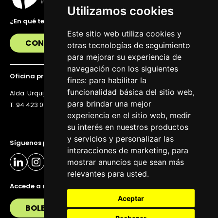
Utilizamos cookies
¿En qué te podemos ayudar?
Este sitio web utiliza cookies y
CONTÁCTANOS
otras tecnologías de seguimiento
para mejorar su experiencia de
navegación con los siguientes
Oficina principal
fines:
para habilitar la
funcionalidad básica del sitio web
,
Alda. Urquijo 36, 6ª planta, 48011 Bilbao
para brindar una mejor
T. 94 423 07 43
experiencia en el sitio web
,
medir
su interés en nuestros productos
y servicios y personalizar las
Síguenos para estar al día
interacciones de marketing
,
para
mostrar anuncios que sean más
relevantes para usted
.
Accede a nuestra newsletter
Aceptar
BOLETÍN