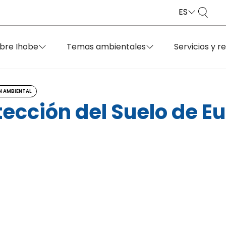
ES
bre Ihobe
Temas ambientales
Servicios y r
N AMBIENTAL
tección del Suelo de E