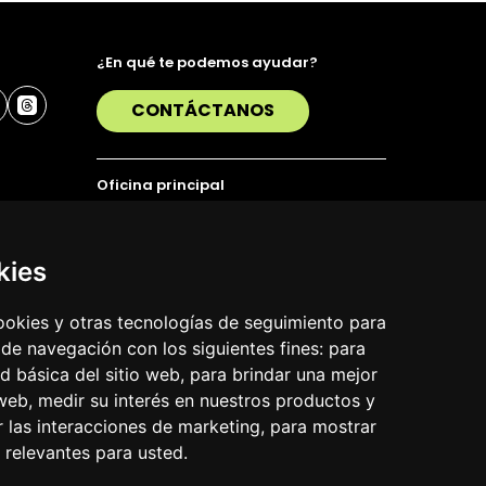
¿En qué te podemos ayudar?
CONTÁCTANOS
Oficina principal
Alda. Urquijo 36, 6ª planta, 48011 Bilbao
T. 94 423 07 43
kies
cookies y otras tecnologías de seguimiento para
 de navegación con los siguientes fines:
para
ad básica del sitio web
,
para brindar una mejor
 web
,
medir su interés en nuestros productos y
r las interacciones de marketing
,
para mostrar
 relevantes para usted
.