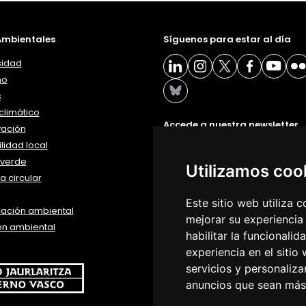
mbientales
Síguenos para estar al día
sidad
ño
s
limático
Accede a nuestra newsletter
vación
lidad local
BOLETÍN
verde
Utilizamos coo
 circular
Este sitio web utiliza 
ación ambiental
mejorar su experiencia
ón ambiental
habilitar la funcionalid
experiencia en el sitio
servicios y personaliza
anuncios que sean más