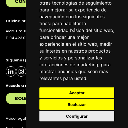
CONTÁCTANOS
otras tecnologías de seguimiento
para mejorar su experiencia de
navegación con los siguientes
Oficina principal
fines:
para habilitar la
funcionalidad básica del sitio web
,
Alda. Urquijo 36, 6ª planta, 48011 Bilbao
para brindar una mejor
T. 94 423 07 43
experiencia en el sitio web
,
medir
su interés en nuestros productos
y servicios y personalizar las
Síguenos para estar al día
interacciones de marketing
,
para
mostrar anuncios que sean más
relevantes para usted
.
Accede a nuestra newsletter
Aceptar
BOLETÍN
Rechazar
Configurar
Aviso legal
Política de privacidad