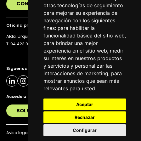
CONTÁCTANOS
otras tecnologías de seguimiento
para mejorar su experiencia de
navegación con los siguientes
Oficina principal
fines:
para habilitar la
funcionalidad básica del sitio web
,
Alda. Urquijo 36, 6ª planta, 48011 Bilbao
para brindar una mejor
T. 94 423 07 43
experiencia en el sitio web
,
medir
su interés en nuestros productos
y servicios y personalizar las
Síguenos para estar al día
interacciones de marketing
,
para
mostrar anuncios que sean más
relevantes para usted
.
Accede a nuestra newsletter
Aceptar
BOLETÍN
Rechazar
Configurar
Aviso legal
Política de privacidad