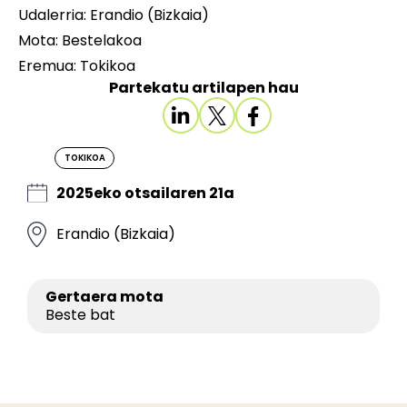
Udalerria: Erandio (Bizkaia)
Mota: Bestelakoa
Eremua: Tokikoa
Partekatu artilapen hau
TOKIKOA
2025eko otsailaren 21a
Erandio (Bizkaia)
Gertaera mota
Beste bat