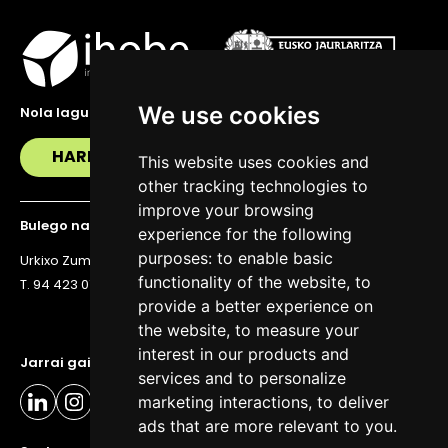
We use cookies
Nola lagundu zaitzakegu?
HARREMANETAN JARRI
This website uses cookies and
other tracking technologies to
improve your browsing
Bulego nagusia
experience for the following
purposes:
to enable basic
Urkixo Zumarkalea 36, 6. solairua, 48011 Bilbo
functionality of the website
,
to
T. 94 423 07 43
provide a better experience on
the website
,
to measure your
interest in our products and
Jarrai gaitzazu eguneratuta egoteko
services and to personalize
marketing interactions
,
to deliver
ads that are more relevant to you
.