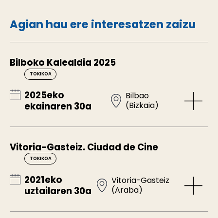
Agian hau ere interesatzen zaizu
Bilboko Kalealdia 2025
TOKIKOA
2025eko
Bilbao
(Bizkaia)
ekainaren 30a
Vitoria-Gasteiz. Ciudad de Cine
TOKIKOA
2021eko
Vitoria-Gasteiz
(Araba)
uztailaren 30a