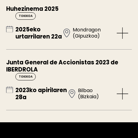
Huhezinema 2025
TOKIKOA
2025eko
Mondragon
(Gipuzkoa)
urtarrilaren 22a
Junta General de Accionistas 2023 de
IBERDROLA
TOKIKOA
2023ko apirilaren
Bilbao
(Bizkaia)
28a