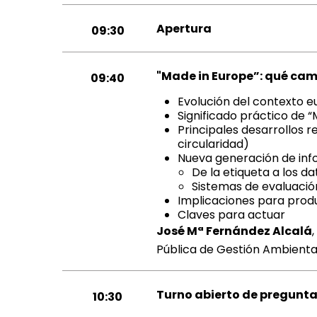
Apertura
09:30
"Made in Europe”: qué cam
09:40
Evolución del contexto e
Significado práctico de 
Principales desarrollos r
circularidad)
Nueva generación de inf
De la etiqueta a los d
Sistemas de evaluació
Implicaciones para prod
Claves para actuar
José Mª Fernández Alcalá
Pública de Gestión Ambienta
Turno abierto de preguntas
10:30