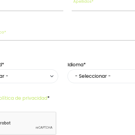
Apellidos*
co*
d*
Idioma*
olítica de privacidad
*