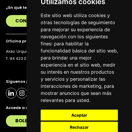
Utilizamos cookies
¿En qué te podemos ayudar?
Este sitio web utiliza cookies y
CONTÁCTANOS
otras tecnologías de seguimiento
para mejorar su experiencia de
navegación con los siguientes
Oficina principal
fines:
para habilitar la
funcionalidad básica del sitio web
,
Alda. Urquijo 36, 6ª planta, 48011 Bilbao
para brindar una mejor
T. 94 423 07 43
experiencia en el sitio web
,
medir
su interés en nuestros productos
y servicios y personalizar las
Síguenos para estar al día
interacciones de marketing
,
para
mostrar anuncios que sean más
relevantes para usted
.
Accede a nuestra newsletter
Aceptar
BOLETÍN
Rechazar