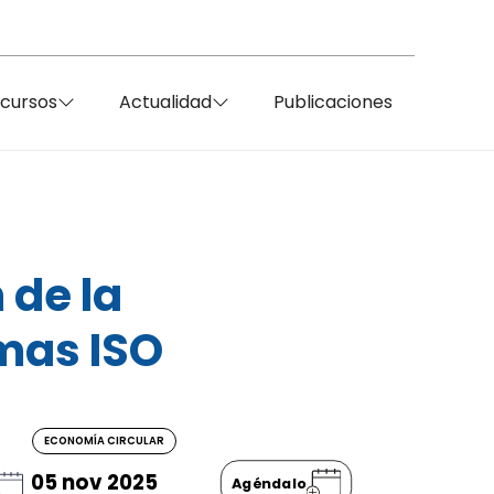
ecursos
Actualidad
Publicaciones
 de la
rmas ISO
ECONOMÍA CIRCULAR
05 nov 2025
Agéndalo