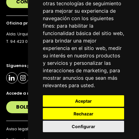
CONTÁCTANOS
otras tecnologías de seguimiento
para mejorar su experiencia de
navegación con los siguientes
Oficina principal
fines:
para habilitar la
funcionalidad básica del sitio web
,
Alda. Urquijo 36, 6ª planta, 48011 Bilbao
para brindar una mejor
T. 94 423 07 43
experiencia en el sitio web
,
medir
su interés en nuestros productos
y servicios y personalizar las
Síguenos para estar al día
interacciones de marketing
,
para
mostrar anuncios que sean más
relevantes para usted
.
Accede a nuestra newsletter
Aceptar
BOLETÍN
Rechazar
Configurar
Aviso legal
Política de privacidad