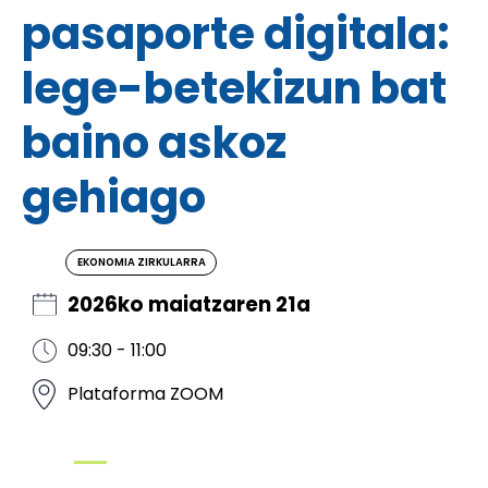
pasaporte digitala:
lege-betekizun bat
baino askoz
gehiago
EKONOMIA ZIRKULARRA
2026ko maiatzaren 21a
09:30 - 11:00
Plataforma ZOOM