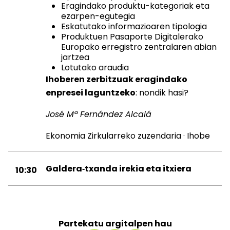
Eragindako produktu-kategoriak eta
ezarpen-egutegia
Eskatutako informazioaren tipologia
Produktuen Pasaporte Digitalerako
Europako erregistro zentralaren abian
jartzea
Lotutako araudia
Ihoberen zerbitzuak eragindako
enpresei laguntzeko
: nondik hasi?
José Mª Fernández Alcalá
Ekonomia Zirkularreko zuzendaria · Ihobe
Galdera‑txanda irekia eta itxiera
10:30
Partekatu argitalpen hau