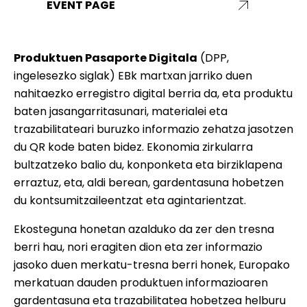
EVENT PAGE
Produktuen Pasaporte Digitala
(DPP,
ingelesezko siglak) EBk martxan jarriko duen
nahitaezko erregistro digital berria da, eta produktu
baten jasangarritasunari, materialei eta
trazabilitateari buruzko informazio zehatza jasotzen
du QR kode baten bidez. Ekonomia zirkularra
bultzatzeko balio du, konponketa eta birziklapena
erraztuz, eta, aldi berean, gardentasuna hobetzen
du kontsumitzaileentzat eta agintarientzat.
Ekosteguna honetan azalduko da zer den tresna
berri hau, nori eragiten dion eta zer informazio
jasoko duen merkatu-tresna berri honek, Europako
merkatuan dauden produktuen informazioaren
gardentasuna eta trazabilitatea hobetzea helburu