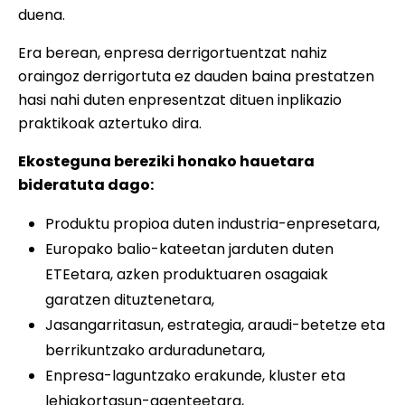
duena.
Era berean, enpresa derrigortuentzat nahiz
oraingoz derrigortuta ez dauden baina prestatzen
hasi nahi duten enpresentzat dituen inplikazio
praktikoak aztertuko dira.
Ekosteguna bereziki honako hauetara
bideratuta dago:
Produktu propioa duten industria-enpresetara,
Europako balio-kateetan jarduten duten
ETEetara, azken produktuaren osagaiak
garatzen dituztenetara,
Jasangarritasun, estrategia, araudi-betetze eta
berrikuntzako arduradunetara,
Enpresa-laguntzako erakunde, kluster eta
lehiakortasun-agenteetara,