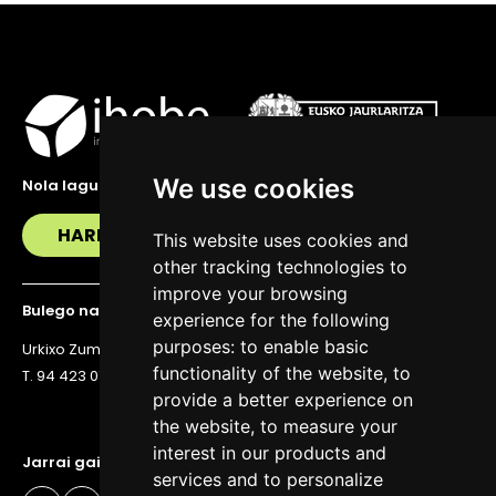
We use cookies
Nola lagundu zaitzakegu?
HARREMANETAN JARRI
This website uses cookies and
other tracking technologies to
improve your browsing
Bulego nagusia
experience for the following
purposes:
to enable basic
Urkixo Zumarkalea 36, 6. solairua, 48011 Bilbo
functionality of the website
,
to
T. 94 423 07 43
provide a better experience on
the website
,
to measure your
interest in our products and
Jarrai gaitzazu eguneratuta egoteko
services and to personalize