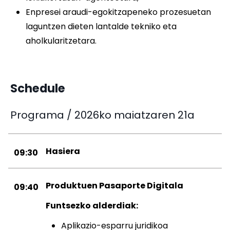
Enpresei araudi-egokitzapeneko prozesuetan
laguntzen dieten lantalde tekniko eta
aholkularitzetara.
Schedule
Programa / 2026ko maiatzaren 21a
Hasiera
09:30
Produktuen Pasaporte Digitala
09:40
Funtsezko alderdiak:
Aplikazio-esparru juridikoa