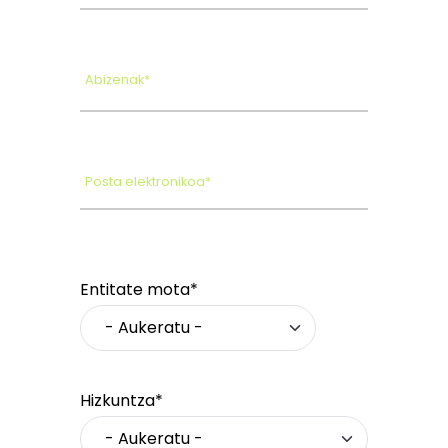
Abizenak*
Posta elektronikoa*
Entitate mota*
Hizkuntza*