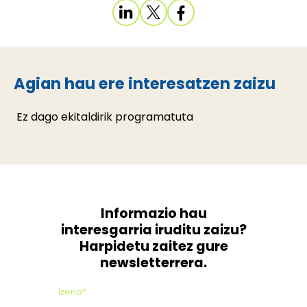
Agian hau ere interesatzen zaizu
Ez dago ekitaldirik programatuta
Informazio hau
interesgarria iruditu zaizu?
Harpidetu zaitez gure
newsletterrera.
Izena*