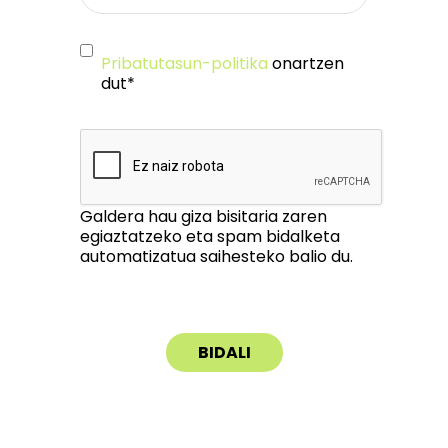
Pribatutasun-politika
onartzen
dut*
Galdera hau giza bisitaria zaren
egiaztatzeko eta spam bidalketa
automatizatua saihesteko balio du.