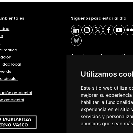
mbientales
Síguenos para estar al día
sidad
ño
s
limático
Accede a nuestra newsletter
vación
lidad local
BOLETÍN
verde
Utilizamos coo
 circular
Este sitio web utiliza 
ación ambiental
mejorar su experiencia
ón ambiental
habilitar la funcionalid
experiencia en el sitio
servicios y personaliza
anuncios que sean más