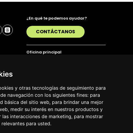
¿En qué te podemos ayudar?
CONTÁCTANOS
Oficina principal
Alda. Urquijo 36, 6ª planta, 48011 Bilbao
T. 94 423 07 43
kies
cookies y otras tecnologías de seguimiento para
 de navegación con los siguientes fines:
para
ad básica del sitio web
,
para brindar una mejor
 web
,
medir su interés en nuestros productos y
r las interacciones de marketing
,
para mostrar
 relevantes para usted
.