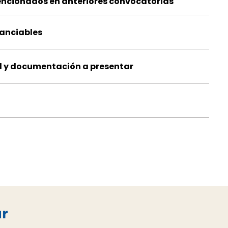
encionados en anteriores convocatorias
nanciables
d y documentación a presentar
ar