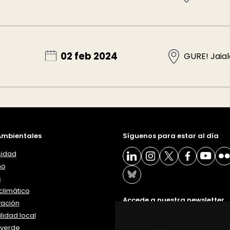
02 feb 2024
GURE! Jaial
mbientales
Síguenos para estar al día
sidad
ño
s
limático
Accede a nuestra newsletter
vación
lidad local
BOLETÍN
verde