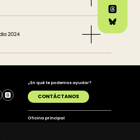
dia 2024
¿En qué te podemos ayudar?
CONTÁCTANOS
Oficina principal
Alda. Urquijo 36, 6ª planta, 48011 Bilbao
T. 94 423 07 43