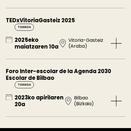
TEDxVitoriaGasteiz 2025
TOKIKOA
2025eko
Vitoria-Gasteiz
(Araba)
maiatzaren 10a
Foro Inter-escolar de la Agenda 2030
Escolar de Bilbao
TOKIKOA
2023ko apirilaren
Bilbao
(Bizkaia)
20a