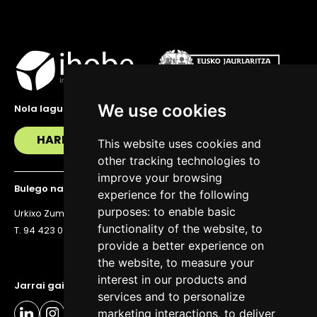
We use cookies
Nola lagundu zaitzakegu?
HARREMANETAN JARRI
This website uses cookies and
other tracking technologies to
improve your browsing
Bulego nagusia
experience for the following
purposes:
to enable basic
Urkixo Zumarkalea 36, 6. solairua, 48011 Bilbo
functionality of the website
,
to
T. 94 423 07 43
provide a better experience on
the website
,
to measure your
interest in our products and
Jarrai gaitzazu eguneratuta egoteko
services and to personalize
marketing interactions
,
to deliver