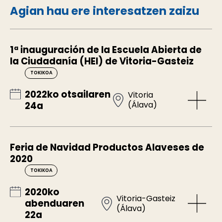
Agian hau ere interesatzen zaizu
1ª inauguración de la Escuela Abierta de
la Ciudadanía (HEI) de Vitoria-Gasteiz
TOKIKOA
2022ko otsailaren
Vitoria
(Álava)
24a
Feria de Navidad Productos Alaveses de
2020
TOKIKOA
2020ko
Vitoria-Gasteiz
abenduaren
(Álava)
22a