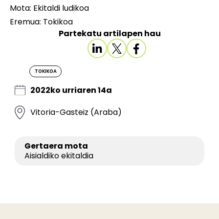
Mota: Ekitaldi ludikoa
Eremua: Tokikoa
Partekatu artilapen hau
TOKIKOA
2022ko urriaren 14a
Vitoria-Gasteiz (Araba)
Gertaera mota
Aisialdiko ekitaldia