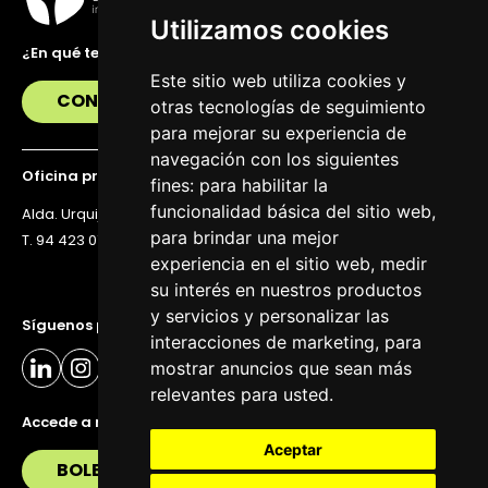
Utilizamos cookies
¿En qué te podemos ayudar?
Este sitio web utiliza cookies y
CONTÁCTANOS
otras tecnologías de seguimiento
para mejorar su experiencia de
navegación con los siguientes
Oficina principal
fines:
para habilitar la
funcionalidad básica del sitio web
,
Alda. Urquijo 36, 6ª planta, 48011 Bilbao
para brindar una mejor
T. 94 423 07 43
experiencia en el sitio web
,
medir
su interés en nuestros productos
y servicios y personalizar las
Síguenos para estar al día
interacciones de marketing
,
para
mostrar anuncios que sean más
relevantes para usted
.
Accede a nuestra newsletter
Aceptar
BOLETÍN