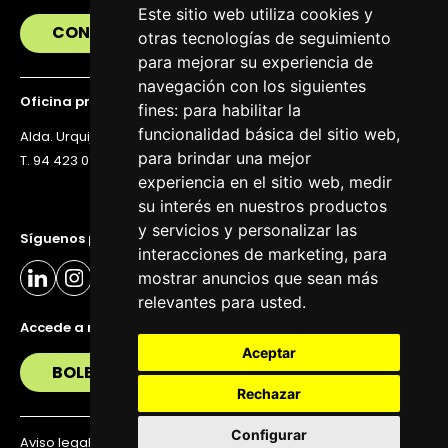
Este sitio web utiliza cookies y
CONTÁCTANOS
otras tecnologías de seguimiento
para mejorar su experiencia de
navegación con los siguientes
Oficina principal
fines:
para habilitar la
funcionalidad básica del sitio web
,
Alda. Urquijo 36, 6ª planta, 48011 Bilbao
para brindar una mejor
T. 94 423 07 43
experiencia en el sitio web
,
medir
su interés en nuestros productos
y servicios y personalizar las
Síguenos para estar al día
interacciones de marketing
,
para
mostrar anuncios que sean más
relevantes para usted
.
Accede a nuestra newsletter
Aceptar
BOLETÍN
Rechazar
Configurar
Aviso legal
Política de privacidad