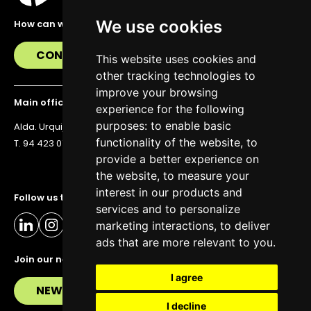
We use cookies
How can we help you?
CONTACT US
This website uses cookies and
other tracking technologies to
improve your browsing
Main office
experience for the following
purposes:
to enable basic
Alda. Urquijo 36, 6th floor, 48011 Bilbao
functionality of the website
,
to
T. 94 423 07 43
provide a better experience on
the website
,
to measure your
interest in our products and
Follow us to stay up to date
services and to personalize
marketing interactions
,
to deliver
ads that are more relevant to you
.
Join our newsletter
I agree
NEWSLETTER
I decline