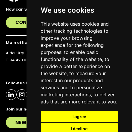
We use cookies
How can we help you?
CONTACT US
This website uses cookies and
other tracking technologies to
improve your browsing
Main office
experience for the following
purposes:
to enable basic
Alda. Urquijo 36, 6th floor, 48011 Bilbao
functionality of the website
,
to
T. 94 423 07 43
provide a better experience on
the website
,
to measure your
interest in our products and
Follow us to stay up to date
services and to personalize
marketing interactions
,
to deliver
ads that are more relevant to you
.
Join our newsletter
I agree
NEWSLETTER
I decline