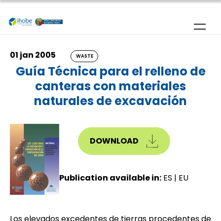
Skip to main content
01 jan 2005
WASTE
Guía Técnica para el relleno de
canteras con materiales
naturales de excavación
DOWNLOAD
Publication available in:
ES
|
EU
Los elevados excedentes de tierras procedentes de