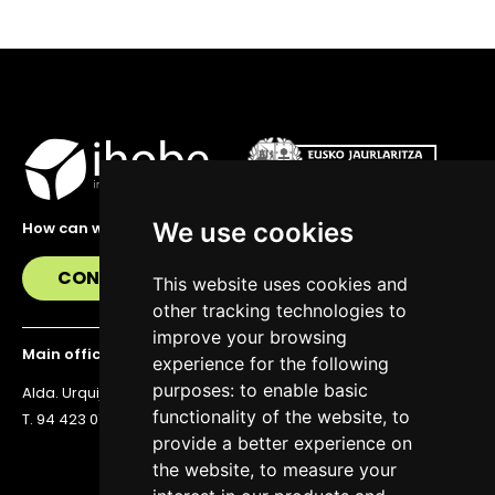
We use cookies
How can we help you?
CONTACT US
This website uses cookies and
other tracking technologies to
improve your browsing
Main office
experience for the following
purposes:
to enable basic
Alda. Urquijo 36, 6th floor, 48011 Bilbao
functionality of the website
,
to
T. 94 423 07 43
provide a better experience on
the website
,
to measure your