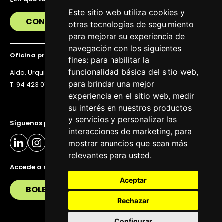
Este sitio web utiliza cookies y
CONTÁCTANOS
otras tecnologías de seguimiento
para mejorar su experiencia de
navegación con los siguientes
Oficina principal
fines:
para habilitar la
funcionalidad básica del sitio web
,
Alda. Urquijo 36, 6ª planta, 48011 Bilbao
para brindar una mejor
T. 94 423 07 43
experiencia en el sitio web
,
medir
su interés en nuestros productos
y servicios y personalizar las
Síguenos para estar al día
interacciones de marketing
,
para
mostrar anuncios que sean más
relevantes para usted
.
Accede a nuestra newsletter
Aceptar
BOLETÍN
Rechazar
Configurar