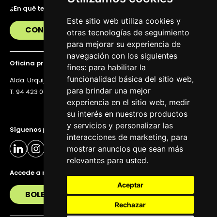
¿En qué te podemos ayudar?
Este sitio web utiliza cookies y
CONTÁCTANOS
otras tecnologías de seguimiento
para mejorar su experiencia de
navegación con los siguientes
Oficina principal
fines:
para habilitar la
funcionalidad básica del sitio web
,
Alda. Urquijo 36, 6ª planta, 48011 Bilbao
para brindar una mejor
T. 94 423 07 43
experiencia en el sitio web
,
medir
su interés en nuestros productos
y servicios y personalizar las
Síguenos para estar al día
interacciones de marketing
,
para
mostrar anuncios que sean más
relevantes para usted
.
Accede a nuestra newsletter
Aceptar
BOLETÍN
Rechazar