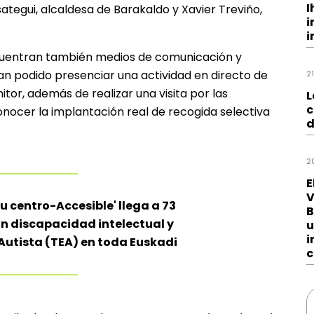
I
egui, alcaldesa de Barakaldo y Xavier Treviño,
i
i
ncuentran también medios de comunicación y
han podido presenciar una actividad en directo de
2
tor, además de realizar una visita por las
L
c
onocer la implantación real de recogida selectiva
d
2
E
V
tu centro-Accesible' llega a 73
B
n discapacidad intelectual y
u
i
Autista (TEA) en toda Euskadi
c