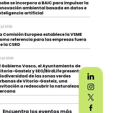
hobe se incorpora a BAIC para impulsar la
nnovación ambiental basada en datos e
nteligencia artificial
1 jul 2026
a Comisión Europea establece la VSME
omo referencia para las empresas fuera
e la CSRD
0 jul 2026
l Gobierno Vasco, el Ayuntamiento de
itoria-Gasteiz y SEO/BirdLife presentan
iodiversidad de las zonas verdes
rbanas de Vitoria-Gasteiz, una
nvitación a redescubrir la naturaleza
ercana
Encuentra los eventos más