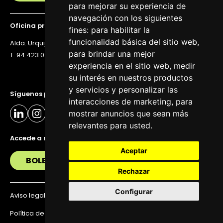
para mejorar su experiencia de
navegación con los siguientes
Oficina principal
fines:
para habilitar la
funcionalidad básica del sitio web
,
Alda. Urquijo 36, 6ª planta, 48011 Bilbao
para brindar una mejor
T. 94 423 07 43
experiencia en el sitio web
,
medir
su interés en nuestros productos
y servicios y personalizar las
Síguenos para estar al día
interacciones de marketing
,
para
mostrar anuncios que sean más
relevantes para usted
.
Accede a nuestra newsletter
Aceptar
BOLETÍN
Rechazar
Configurar
Aviso legal
Política de privacidad
Política de Cookies