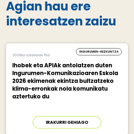
Agian hau ere
interesatzen zaizu
INGURUMEN-HEZKUNTZA
2026ko uztailaren 15a
Ihobek eta APIAk antolatzen duten
Ingurumen-Komunikazioaren Eskola
2026 ekimenak ekintza bultzatzeko
klima-erronkak nola komunikatu
aztertuko du
IRAKURRI GEHIAGO