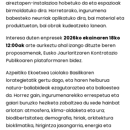
aireztapen-instalazioa hobetuko da eta espazioak
birmoldatuko dira. Horretarako, ingurumena
babesteko neurriak aplikatuko dira, bai material eta
produktuetan, bai obrak kudeatzeko lanean.
Interesa duten enpresek
2026ko ekainaren 18ko
12:00ak
arte aurkeztu ahal izango dituzte beren
proposamenak, Eusko Jaurlaritzaren Kontratazio
Publikoaren plataformaren bidez.
Azpeitiko Ekoetxea Loiolako Basilikaren
lorategietatik gertu dago, eta haren helburua
natura-baliabideak ezagutaraztea eta balioestea
da. Horrez gain, ingurumenarekiko errespetua eta
gaiari buruzko heziketa zabaltzea du xede hainbat
arlotan: atmosfera, klima-aldaketa eta ura;
biodibertsitatea; demografia, hiriak, arkitektura
bioklimatika, hirigintza jasangarria, energia eta