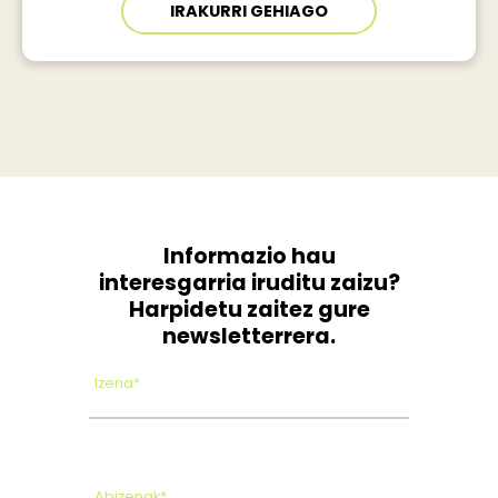
IRAKURRI GEHIAGO
Informazio hau
interesgarria iruditu zaizu?
Harpidetu zaitez gure
newsletterrera.
Izena*
Abizenak*