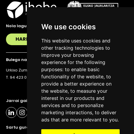
We use cookies
Nola lagundu zaitzakegu?
HARREMANETAN JARRI
This website uses cookies and
other tracking technologies to
improve your browsing
Bulego nagusia
experience for the following
purposes:
to enable basic
Urkixo Zumarkalea 36, 6. solairua, 48011 Bilbo
functionality of the website
,
to
T. 94 423 07 43
provide a better experience on
the website
,
to measure your
interest in our products and
Jarrai gaitzazu eguneratuta egoteko
services and to personalize
marketing interactions
,
to deliver
ads that are more relevant to you
.
Sartu gure buletinera