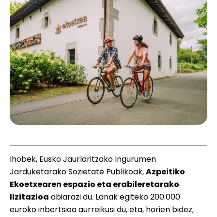
Ihobek, Eusko Jaurlaritzako Ingurumen
Jarduketarako Sozietate Publikoak,
Azpeitiko
Ekoetxearen espazio eta erabileretarako
lizitazioa
abiarazi du. Lanak egiteko 200.000
euroko inbertsioa aurreikusi du, eta, horien bidez,