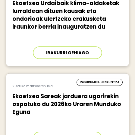
Ekoetxea Urdaibaik klima-aldaketak
lurraldean dituen kausak eta
ondorioak ulertzeko erakusketa
iraunkor berria inauguratzen du
IRAKURRI GEHIAGO
INGURUMEN-HEZKUNTZA
2026ko martxoaren 19a
Ekoetxea Sareak jarduera ugarirekin
ospatuko du 2026ko Uraren Munduko
Eguna