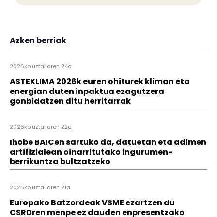
Azken berriak
2026ko uztailaren 24a
ASTEKLIMA 2026k euren ohiturek kliman eta
energian duten inpaktua ezagutzera
gonbidatzen ditu herritarrak
2026ko uztailaren 22a
Ihobe BAICen sartuko da, datuetan eta adimen
artifizialean oinarritutako ingurumen-
berrikuntza bultzatzeko
2026ko uztailaren 21a
Europako Batzordeak VSME ezartzen du
CSRDren menpe ez dauden enpresentzako