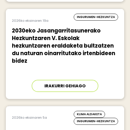
INGURUMEN-HEZKUNTZA
2026ko ekainaren 19a
2030eko Jasangarritasunerako
Hezkuntzaren V. Eskolak
hezkuntzaren eraldaketa bultzatzen
du naturan oinarritutako irtenbideen
bidez
IRAKURRI GEHIAGO
KLIMA ALDAKETA
2026ko ekainaren 5a
INGURUMEN-HEZKUNTZA