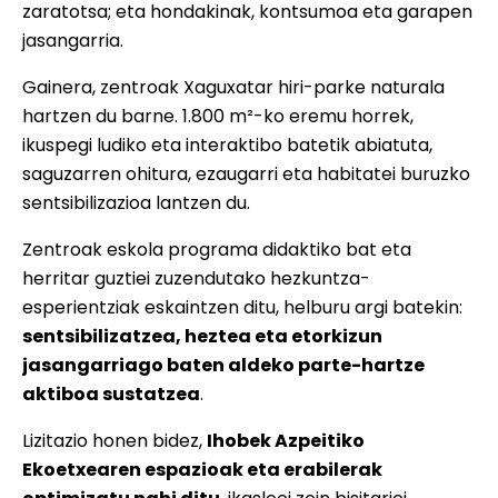
zaratotsa; eta hondakinak, kontsumoa eta garapen
jasangarria.
Gainera, zentroak Xaguxatar hiri-parke naturala
hartzen du barne. 1.800 m²-ko eremu horrek,
ikuspegi ludiko eta interaktibo batetik abiatuta,
saguzarren ohitura, ezaugarri eta habitatei buruzko
sentsibilizazioa lantzen du.
Zentroak eskola programa didaktiko bat eta
herritar guztiei zuzendutako hezkuntza-
esperientziak eskaintzen ditu, helburu argi batekin:
sentsibilizatzea, heztea eta etorkizun
jasangarriago baten aldeko parte-hartze
aktiboa sustatzea
.
Lizitazio honen bidez,
Ihobek Azpeitiko
Ekoetxearen espazioak eta erabilerak