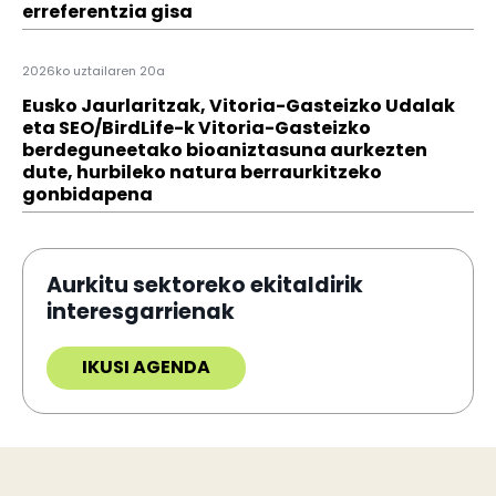
erreferentzia gisa
2026ko uztailaren 20a
Eusko Jaurlaritzak, Vitoria-Gasteizko Udalak
eta SEO/BirdLife-k Vitoria-Gasteizko
berdeguneetako bioaniztasuna aurkezten
dute, hurbileko natura berraurkitzeko
gonbidapena
Aurkitu sektoreko ekitaldirik
interesgarrienak
IKUSI AGENDA