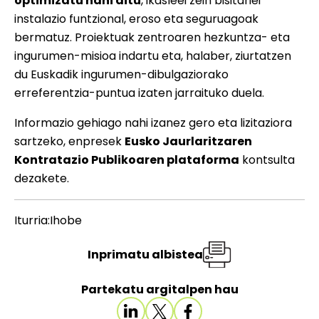
optimizatu nahi ditu
, ikasleei zein bisitariei
instalazio funtzional, eroso eta seguruagoak
bermatuz. Proiektuak zentroaren hezkuntza- eta
ingurumen-misioa indartu eta, halaber, ziurtatzen
du Euskadik ingurumen-dibulgaziorako
erreferentzia-puntua izaten jarraituko duela.
Informazio gehiago nahi izanez gero eta lizitaziora
sartzeko, enpresek
Eusko Jaurlaritzaren
Kontratazio Publikoaren plataforma
kontsulta
dezakete.
Iturria:Ihobe
Inprimatu albistea
Partekatu argitalpen hau