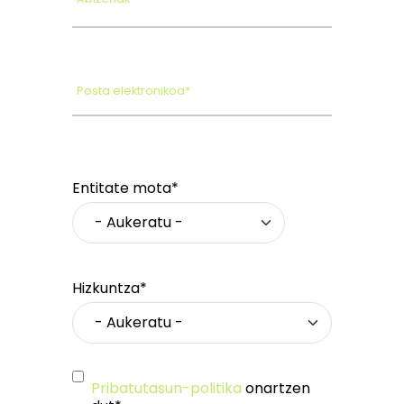
Posta elektronikoa*
Entitate mota*
Hizkuntza*
Pribatutasun-politika
onartzen