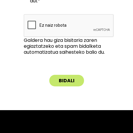
dut*
Galdera hau giza bisitaria zaren
egiaztatzeko eta spam bidalketa
automatizatua saihesteko balio du.