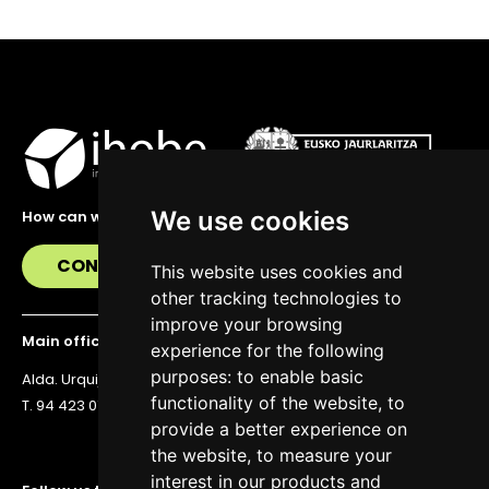
We use cookies
How can we help you?
CONTACT US
This website uses cookies and
other tracking technologies to
improve your browsing
Main office
experience for the following
purposes:
to enable basic
Alda. Urquijo 36, 6th floor, 48011 Bilbao
functionality of the website
,
to
T. 94 423 07 43
provide a better experience on
the website
,
to measure your
interest in our products and