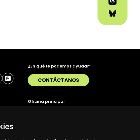
¿En qué te podemos ayudar?
CONTÁCTANOS
Oficina principal
Alda. Urquijo 36, 6ª planta, 48011 Bilbao
T. 94 423 07 43
kies