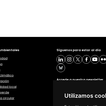
mbientales
Síguenos para estar al día
sidad
ño
s
limático
Accede a nuestra newsletter
vación
lidad local
BOLETÍN
verde
Utilizamos coo
 circular