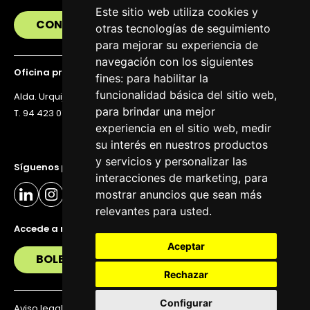
Este sitio web utiliza cookies y
CONTÁCTANOS
otras tecnologías de seguimiento
para mejorar su experiencia de
navegación con los siguientes
Oficina principal
fines:
para habilitar la
funcionalidad básica del sitio web
,
Alda. Urquijo 36, 6ª planta, 48011 Bilbao
para brindar una mejor
T. 94 423 07 43
experiencia en el sitio web
,
medir
su interés en nuestros productos
y servicios y personalizar las
Síguenos para estar al día
interacciones de marketing
,
para
mostrar anuncios que sean más
relevantes para usted
.
Accede a nuestra newsletter
Aceptar
BOLETÍN
Rechazar
Configurar
Aviso legal
Política de privacidad