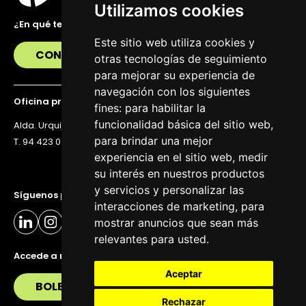
Utilizamos cookies
¿En qué te podemos ayudar?
Este sitio web utiliza cookies y
CONTÁCTANOS
otras tecnologías de seguimiento
para mejorar su experiencia de
navegación con los siguientes
Oficina principal
fines:
para habilitar la
funcionalidad básica del sitio web
,
Alda. Urquijo 36, 6ª planta, 48011 Bilbao
para brindar una mejor
T. 94 423 07 43
experiencia en el sitio web
,
medir
su interés en nuestros productos
y servicios y personalizar las
Síguenos para estar al día
interacciones de marketing
,
para
mostrar anuncios que sean más
relevantes para usted
.
Accede a nuestra newsletter
Aceptar
BOLETÍN
Rechazar