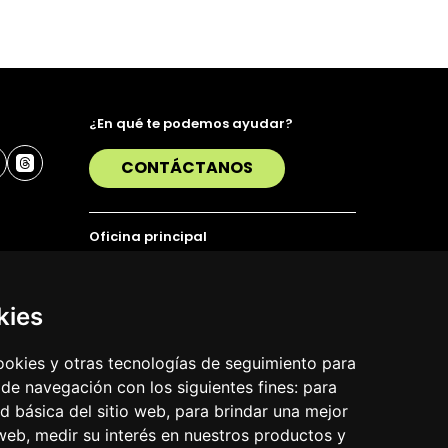
¿En qué te podemos ayudar?
CONTÁCTANOS
Oficina principal
Alda. Urquijo 36, 6ª planta, 48011 Bilbao
T. 94 423 07 43
kies
cookies y otras tecnologías de seguimiento para
 de navegación con los siguientes fines:
para
ad básica del sitio web
,
para brindar una mejor
 web
,
medir su interés en nuestros productos y