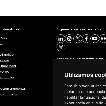
mbientales
Síguenos para estar al día
sidad
ño
s
limático
Accede a nuestra newsletter
vación
lidad local
BOLETÍN
verde
Utilizamos coo
 circular
Este sitio web utiliza 
ación ambiental
mejorar su experiencia
ón ambiental
habilitar la funcionalid
experiencia en el sitio