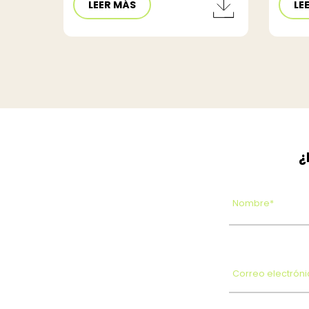
LEER MÁS
LE
¿
Nombre*
Correo electróni