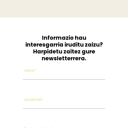
Informazio hau
interesgarria iruditu zaizu?
Harpidetu zaitez gure
newsletterrera.
Izena*
Abizenak*