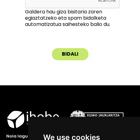
Galdera hau giza bisitaria zaren
egiaztatzeko eta spam bidalketa
automatizatua saihesteko balio du.
We use cookies
Nola lagundu zaitzakegu?