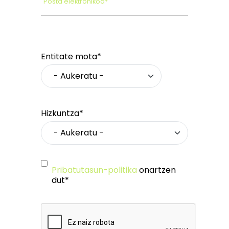
Posta elektronikoa*
Entitate mota*
Hizkuntza*
Pribatutasun-politika
onartzen
dut*