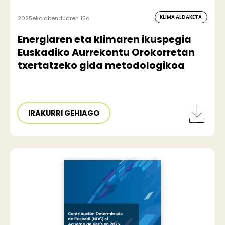
KLIMA ALDAKETA
2025eko abenduaren 15a
Energiaren eta klimaren ikuspegia
Euskadiko Aurrekontu Orokorretan
txertatzeko gida metodologikoa
IRAKURRI GEHIAGO