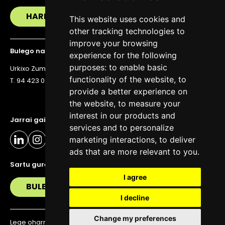
HARREMANETAN JARRI
This website uses cookies and
other tracking technologies to
improve your browsing
Bulego nagusia
experience for the following
purposes:
to enable basic
Urkixo Zumarkalea 36, 6. solairua, 48011 Bilbo
functionality of the website
,
to
T. 94 423 07 43
provide a better experience on
the website
,
to measure your
interest in our products and
Jarrai gaitzazu eguneratuta egoteko
services and to personalize
marketing interactions
,
to deliver
ads that are more relevant to you
.
Sartu gure buletinera
I agree
BULETIN
I decline
Change my preferences
Lege oharra
Pribatutasun politika