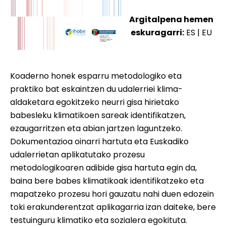
Argitalpena hemen
eskuragarri:
ES
|
EU
Koaderno honek esparru metodologiko eta
praktiko bat eskaintzen du udalerriei klima-
aldaketara egokitzeko neurri gisa hirietako
babesleku klimatikoen sareak identifikatzen,
ezaugarritzen eta abian jartzen laguntzeko.
Dokumentazioa oinarri hartuta eta Euskadiko
udalerrietan aplikatutako prozesu
metodologikoaren adibide gisa hartuta egin da,
baina bere babes klimatikoak identifikatzeko eta
mapatzeko prozesu hori gauzatu nahi duen edozein
toki erakunderentzat aplikagarria izan daiteke, bere
testuinguru klimatiko eta sozialera egokituta.