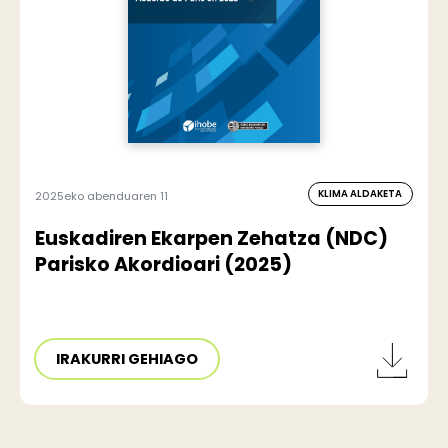
KLIMA ALDAKETA
2025eko abenduaren 11
Euskadiren Ekarpen Zehatza (NDC)
Parisko Akordioari (2025)
IRAKURRI GEHIAGO