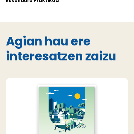
Eskuliburu Praktikoa
Agian hau ere
interesatzen zaizu