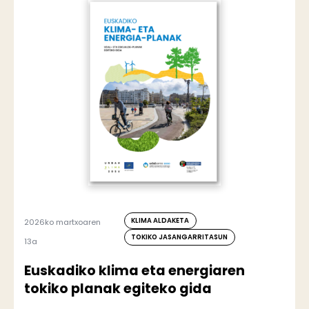
KLIMA ALDAKETA
2026ko martxoaren
TOKIKO JASANGARRITASUN
13a
Euskadiko klima eta energiaren
tokiko planak egiteko gida