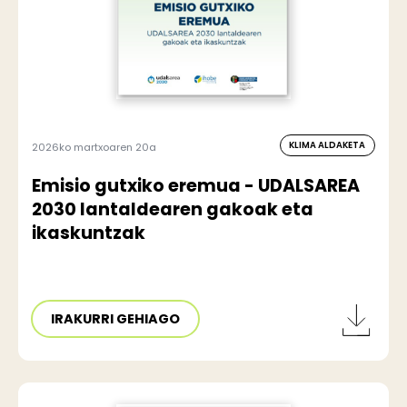
KLIMA ALDAKETA
2026ko martxoaren 20a
Emisio gutxiko eremua - UDALSAREA
2030 lantaldearen gakoak eta
ikaskuntzak
IRAKURRI GEHIAGO