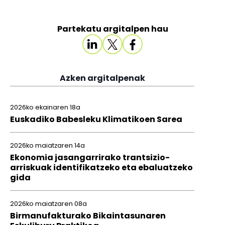
Partekatu argitalpen hau
Azken argitalpenak
2026ko ekainaren 18a
Euskadiko Babesleku Klimatikoen Sarea
2026ko maiatzaren 14a
Ekonomia jasangarrirako trantsizio-
arriskuak identifikatzeko eta ebaluatzeko
gida
2026ko maiatzaren 08a
Birmanufakturako Bikaintasunaren