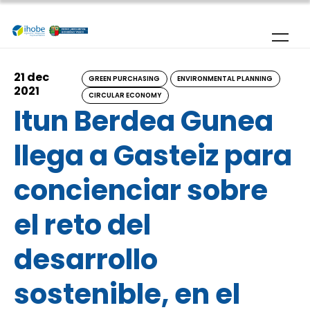
Skip to main content
21 dec
GREEN PURCHASING
ENVIRONMENTAL PLANNING
2021
CIRCULAR ECONOMY
Itun Berdea Gunea
llega a Gasteiz para
concienciar sobre
el reto del
desarrollo
sostenible, en el