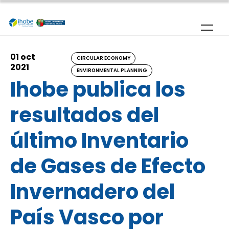
Skip to main content
01 oct
CIRCULAR ECONOMY
2021
ENVIRONMENTAL PLANNING
Ihobe publica los
resultados del
último Inventario
de Gases de Efecto
Invernadero del
País Vasco por