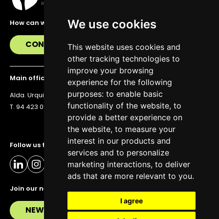
We use cookies
How can we help you?
CONTACT US
This website uses cookies and
other tracking technologies to
improve your browsing
Main office
experience for the following
purposes:
to enable basic
Alda. Urquijo 36, 6th floor, 48011 Bilbao
functionality of the website
,
to
T. 94 423 07 43
provide a better experience on
the website
,
to measure your
interest in our products and
Follow us to stay up to date
services and to personalize
marketing interactions
,
to deliver
ads that are more relevant to you
.
Join our newsletter
I agree
NEWSLETTER