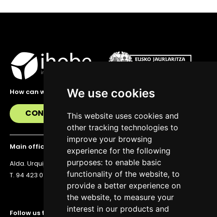
We use cookies
How can we help you?
CONTACT US
This website uses cookies and
other tracking technologies to
improve your browsing
Main office
experience for the following
purposes:
to enable basic
Alda. Urquijo 36, 6th floor, 48011 Bilbao
functionality of the website
,
to
T. 94 423 07 43
provide a better experience on
the website
,
to measure your
interest in our products and
Follow us to stay up to date