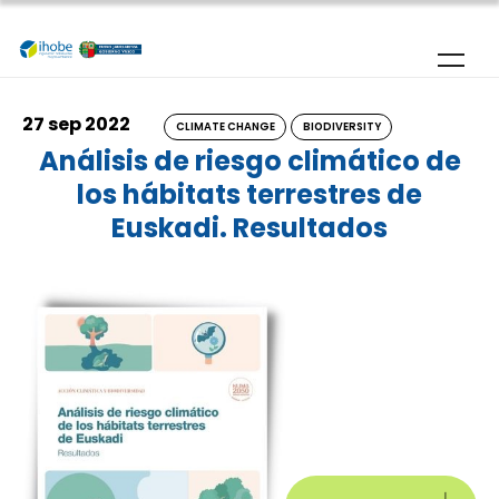
Skip to main content
27 sep 2022
CLIMATE CHANGE
BIODIVERSITY
Análisis de riesgo climático de
los hábitats terrestres de
Euskadi. Resultados